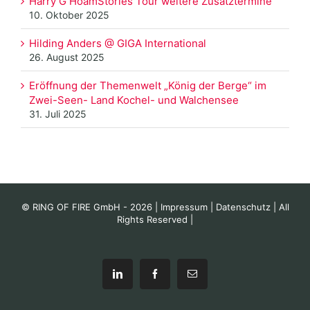
Harry G HoamStories Tour weitere Zusatztermine
10. Oktober 2025
Hilding Anders @ GIGA International
26. August 2025
Eröffnung der Themenwelt „König der Berge“ im
Zwei-Seen- Land Kochel- und Walchensee
31. Juli 2025
© RING OF FIRE GmbH -
2026 |
Impressum
|
Datenschutz
| All
Rights Reserved |
LinkedIn
Facebook
E-
Mail