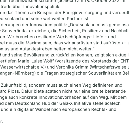
 der Technikwissenschaften (acatech) am 18. Oktober 2022 im
trede über Innovationspolitik.
en das Thema am Beispiel der Energieversorgung und verdeutl
eutschland und seine weltweiten Partner ist.
orderungen der Innovationspolitik: „Deutschland muss gemeins
Souveränität erreichen, die Sicherheit, Resilienz und Nachhalt
ion. Wir brauchen resiliente Wertschöpfungs- Liefer- und
ei muss die Maxime sein, dass wir ausrüsten statt aufrüsten – 
ismus und Autarkiestreben helfen nicht weiter.“
 und seine Bevölkerung zurückfallen können, zeigt sich aktuell
 vertiefen Marie-Luise Wolff (Vorsitzende des Vorstands der E
Wasserwirtschaft e.V.) und Veronika Grimm (Wirtschaftsweise 
rlangen-Nürnberg) die Fragen strategischer Souveränität am Bei
 Zukunftsbild, sondern muss auch einen Weg definieren und
rd Ploss. Dafür biete acatech nicht nur eine breite beratende
nge auch konkrete Innovationsvorhaben auf den Weg. Mit dem
d dem Deutschland Hub der Gaia-X Initiative stelle acatech
 und ein digitaler Wandel nach europäischen Rechts- und
r.