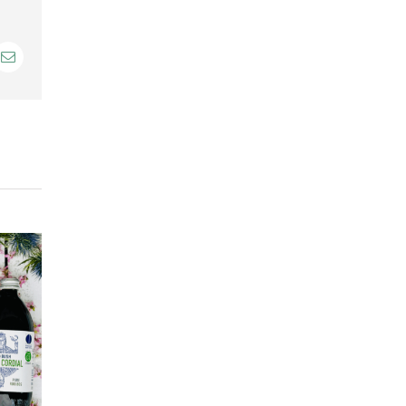
dIn
E-
Mail