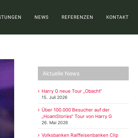
STUNGEN
NEWS
REFERENZEN
KONTAKT
Aktuelle News
Harry G neue Tour „Obacht“
15. Juli 2026
Über 100.000 Besucher auf der
„HoamStories“ Tour von Harry G
26. Mai 2026
Volksbanken Raiffeisenbanken Clip