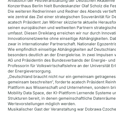
Anlässlich der Festveranstaltung der Deutschen Akademie
Konzerthaus Berlin hielt Bundeskanzler Olaf Scholz die Fes
Die weiteren Rednerinnen und Redner des Abends vertieft
wie zentral das Ziel einer strategischen Souveränität für D
acatech Präsident Jan Wörner skizzierte aktuelle Herausf
seinen europäischen und weltweiten Partnern strategische 
umfasst. Diesen Dreiklang erreichen wir nur durch Innovat
Innovationsnetzwerke ohne einseitige Abhängigkeiten. Dab
zwar in internationaler Partnerschaft. Nationaler Egozentr
Wie empfindlich einseitige Abhängigkeiten auf Deutschland
besonders deutlich an der Energiekrise. In zwei Impulsen
AG und Präsidentin des Bundesverbands der Energie- und 
Professorin für Volkswirtschaftslehre an der Universität E
der Energieversorgung.
„Deutschland braucht nicht nur ein gemeinsam getragenes
gemeinsam beschreiten“, forderte acatech Präsident Reinha
Plattform aus Wissenschaft und Unternehmen, sondern bri
Mobility Data Space, der KI-Plattform Lernende Systeme un
Strukturen bereit, in denen gemeinschaftliche Datenräume
Wertevorstellungen möglich werden.
Musikalischer Gast der Veranstaltung war Dobrawa Czoche