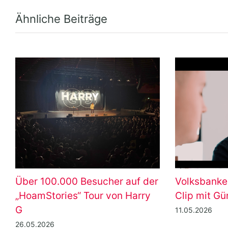
Ähnliche Beiträge
Über 100.000 Besucher auf der
Volksbanke
„HoamStories“ Tour von Harry
Clip mit G
G
11.05.2026
26.05.2026