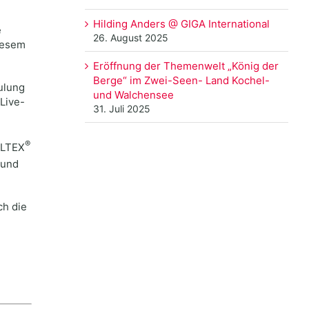
Hilding Anders @ GIGA International
e
26. August 2025
iesem
Eröffnung der Themenwelt „König der
Berge“ im Zwei-Seen- Land Kochel-
ulung
und Walchensee
Live-
31. Juli 2025
®
ULTEX
 und
ch die