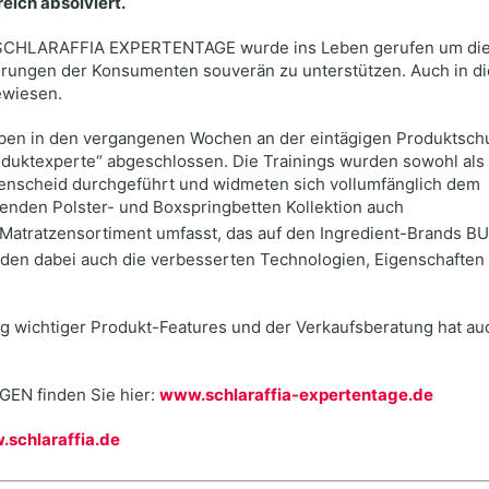
ich absolviert.
e SCHLARAFFIA EXPERTENTAGE wurde ins Leben gerufen um di
erungen der Konsumenten souverän zu unterstützen. Auch in d
bewiesen.
haben in den vergangenen Wochen an der eintägigen Produktsch
oduktexperte“ abgeschlossen. Die Trainings wurden sowohl als 
tenscheid durchgeführt und widmeten sich vollumfänglich dem
enden Polster- und Boxspringbetten Kollektion auch
 Matratzensortiment umfasst, das auf den Ingredient-Brands B
nden dabei auch die verbesserten Technologien, Eigenschaften
g wichtiger Produkt-Features und der Verkaufsberatung hat au
EN finden Sie hier:
www.schlaraffia-expertentage.de
schlaraffia.de