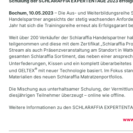
Schulung der SCHLARAFFIA EXPERTENTAGE 2023 erfolgre
Bochum, 10.05.2023
– Die Aus- und Weiterbildungsreih
Handelspartner angesichts der stetig wachsenden Anford
Jahr hat sich die Trainingsreihe erneut als Erfolgsgarant 
Weit über 200 Verkäufer der Schlaraffia Handelspartner 
teilgenommen und diese mit dem Zertifikat „Schlaraffia Pr
Stream als auch Präsenzveranstaltung am Standort in Wat
gesamten Schlaraffia Sortiment, das neben einer ansprech
Unterfederungen, Kissen und ein komplett überarbeitetes
®
und GELTEX
mit neuer Technologie basiert. Im Fokus sta
Materialien des neuen Schlaraffia Matratzenportfolios.
Die Mischung aus unterhaltsamer Schulung, der Vermittlun
diesjährigen Teilnehmer überzeugt – online wie offline.
Weitere Informationen zu den SCHLARAFFIA EXPERTENTAG
www.