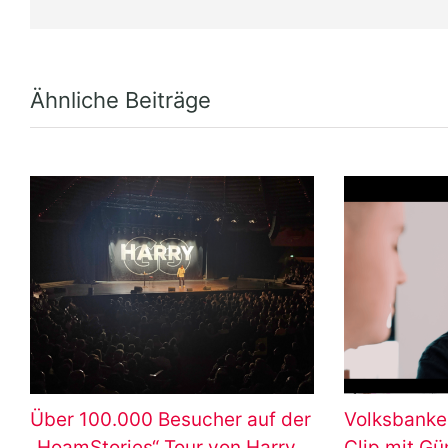
Ähnliche Beiträge
Über 100.000 Besucher auf der
Volksbanke
„HoamStories“ Tour von Harry
Clip mit G