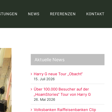
STUNGEN
NEWS
REFERENZEN
KONTAKT
Aktuelle News
Harry G neue Tour „Obacht“
15. Juli 2026
Über 100.000 Besucher auf der
„HoamStories“ Tour von Harry G
26. Mai 2026
Volksbanken Raiffeisenbanken Clip