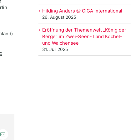
e
rlin
Hilding Anders @ GIGA International
26. August 2025
Eröffnung der Themenwelt „König der
hland)
Berge“ im Zwei-Seen- Land Kochel-
und Walchensee
31. Juli 2025
ng
dIn
E-