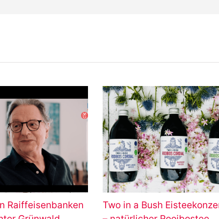
n Raiffeisenbanken
Two in a Bush Eisteekonze
ünter Grünwald
– natürlicher Rooibostee