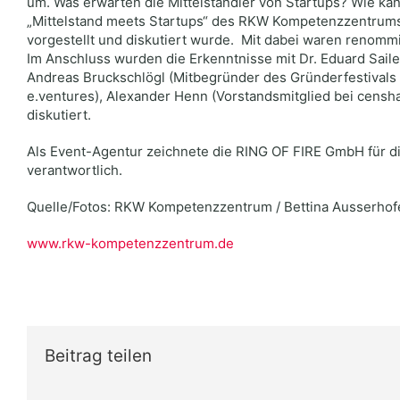
um. Was erwarten die Mittelständler von Startups? Wie ka
„Mittelstand meets Startups“ des RKW Kompetenzzentrums,
vorgestellt und diskutiert wurde. Mit dabei waren renomm
Im Anschluss wurden die Erkenntnisse mit Dr. Eduard Sail
Andreas Bruckschlögl (Mitbegründer des Gründerfestivals Bi
e.ventures), Alexander Henn (Vorstandsmitglied bei censh
diskutiert.
Als Event-Agentur zeichnete die RING OF FIRE GmbH für d
verantwortlich.
Quelle/
Fotos: RKW Kompetenzzentrum / Bettina Ausserhof
www.rkw-kompetenzzentrum.de
Beitrag teilen