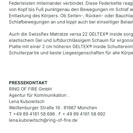
Federleisten miteinander verbindet. Diese Federkette reag
von Kopf bis Fuß punktgenau den Bewegungen im Schlaf an
Entlastung des Körpers. Ob Seiten-, Rücken- oder Bauchla
Schlafbewegungen an und kippt auch bei einseitiger Belast
Auch die Swissflex Matratze versa 22 GELTEX® inside sorg
elastischem Gel und luftdurchlässigem Schaum für ergono
Platte mit einer 2 cm höheren GELTEX® inside Schultereinl
Schulterpartie und beste Liegeeigenschaften für alle Körp
PRESSEKONTAKT
RING OF FIRE GmbH
Agentur für Kommunikation .
Lena Kubowitsch
Weißenburger Straße 19 . 81667 München
T +49 89 4161 58 696 . F + 49 89 4161 58 692
lena.kubowitsch@ring-of-fire.de