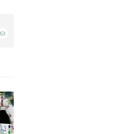
dIn
E-
Mail