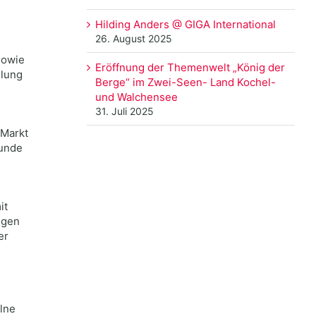
Hilding Anders @ GIGA International
26. August 2025
sowie
Eröffnung der Themenwelt „König der
hlung
Berge“ im Zwei-Seen- Land Kochel-
und Walchensee
31. Juli 2025
 Markt
sunde
it
igen
er
lne