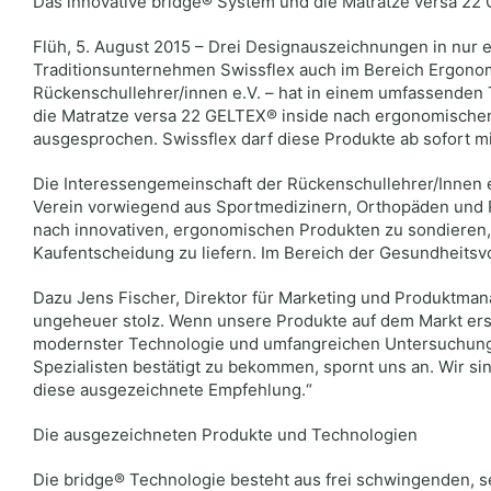
Das innovative bridge® System und die Matratze versa 2
Flüh, 5. August 2015 – Drei Designauszeichnungen in nur 
Traditionsunternehmen Swissflex auch im Bereich Ergonom
Rückenschullehrer/innen e.V. – hat in einem umfassenden
die Matratze versa 22 GELTEX® inside nach ergonomische
ausgesprochen. Swissflex darf diese Produkte ab sofort mi
Die Interessengemeinschaft der Rückenschullehrer/Innen e
Verein vorwiegend aus Sportmedizinern, Orthopäden und R
nach innovativen, ergonomischen Produkten zu sondieren,
Kaufentscheidung zu liefern. Im Bereich der Gesundheitsvor
Dazu Jens Fischer, Direktor für Marketing und Produktman
ungeheuer stolz. Wenn unsere Produkte auf dem Markt ers
modernster Technologie und umfangreichen Untersuchunge
Spezialisten bestätigt zu bekommen, spornt uns an. Wir si
diese ausgezeichnete Empfehlung.“
Die ausgezeichneten Produkte und Technologien
Die bridge® Technologie besteht aus frei schwingenden, s