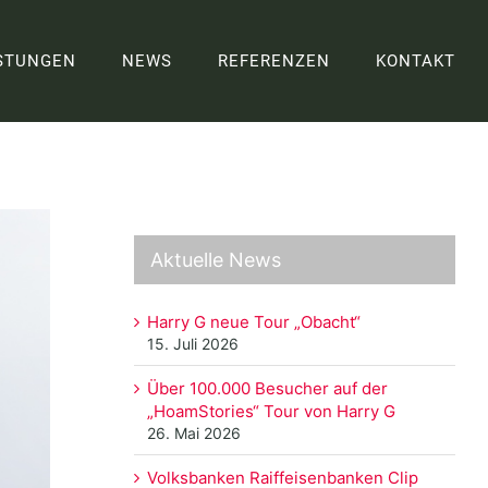
STUNGEN
NEWS
REFERENZEN
KONTAKT
Aktuelle News
Harry G neue Tour „Obacht“
15. Juli 2026
Über 100.000 Besucher auf der
„HoamStories“ Tour von Harry G
26. Mai 2026
Volksbanken Raiffeisenbanken Clip