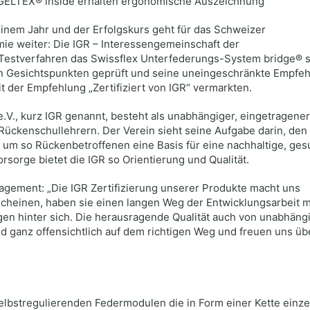
2 GELTEX® inside erhalten ergonomische Auszeichnung
einem Jahr und der Erfolgskurs geht für das Schweizer
ie weiter: Die IGR – Interessengemeinschaft der
 Testverfahren das Swissflex Unterfederungs-System bridge® 
n Gesichtspunkten geprüft und seine uneingeschränkte Empfe
t der Empfehlung „Zertifiziert von IGR“ vermarkten.
.V., kurz IGR genannt, besteht als unabhängiger, eingetragener
ückenschullehrern. Der Verein sieht seine Aufgabe darin, den
 um so Rückenbetroffenen eine Basis für eine nachhaltige, ge
sorge bietet die IGR so Orientierung und Qualität.
agement: „Die IGR Zertifizierung unserer Produkte macht uns
cheinen, haben sie einen langen Weg der Entwicklungsarbeit m
n hinter sich. Die herausragende Qualität auch von unabhäng
nd ganz offensichtlich auf dem richtigen Weg und freuen uns üb
elbstregulierenden Federmodulen die in Form einer Kette einze