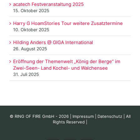
acatech Festveranstaltung 2025
15. Oktober 2025
Harry G HoamStories Tour weitere Zusatztermine
10. Oktober 2025
Hilding Anders @ GIGA International
26. August 2025
Eröffnung der Themenwelt „König der Berge“ im
Zwei-Seen- Land Kochel- und Walchensee
31. Juli 2025
© RING OF FIRE GmbH -
2026 |
Impressum
|
Datenschutz
| All
Rights Reserved |