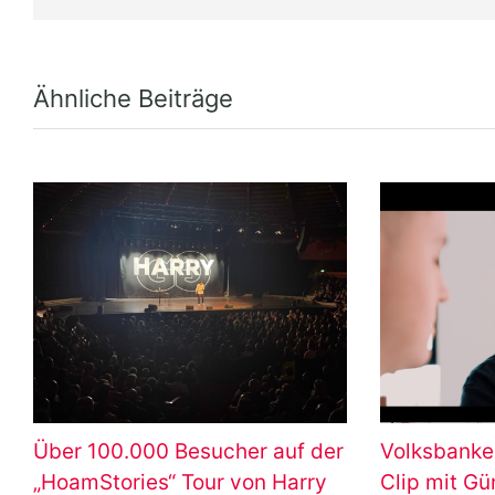
Ähnliche Beiträge
Über 100.000 Besucher auf der
Volksbanke
„HoamStories“ Tour von Harry
Clip mit G