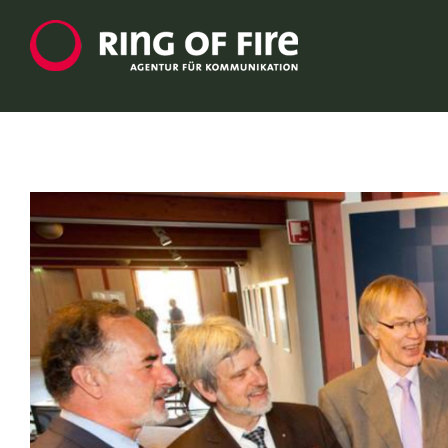
Zum
Inhalt
springen
Zeige
grösseres
Bild