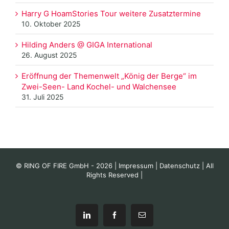
Harry G HoamStories Tour weitere Zusatztermine
10. Oktober 2025
Hilding Anders @ GIGA International
26. August 2025
Eröffnung der Themenwelt „König der Berge“ im
Zwei-Seen- Land Kochel- und Walchensee
31. Juli 2025
© RING OF FIRE GmbH -
2026 |
Impressum
|
Datenschutz
| All
Rights Reserved |
LinkedIn
Facebook
E-
Mail