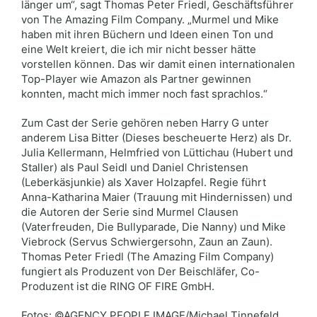
länger um“, sagt Thomas Peter Friedl, Geschäftsführer
von The Amazing Film Company. „Murmel und Mike
haben mit ihren Büchern und Ideen einen Ton und
eine Welt kreiert, die ich mir nicht besser hätte
vorstellen können. Das wir damit einen internationalen
Top-Player wie Amazon als Partner gewinnen
konnten, macht mich immer noch fast sprachlos.“
Zum Cast der Serie gehören neben Harry G unter
anderem Lisa Bitter (Dieses bescheuerte Herz) als Dr.
Julia Kellermann, Helmfried von Lüttichau (Hubert und
Staller) als Paul Seidl und Daniel Christensen
(Leberkäsjunkie) als Xaver Holzapfel. Regie führt
Anna-Katharina Maier (Trauung mit Hindernissen) und
die Autoren der Serie sind Murmel Clausen
(Vaterfreuden, Die Bullyparade, Die Nanny) und Mike
Viebrock (Servus Schwiergersohn, Zaun an Zaun).
Thomas Peter Friedl (The Amazing Film Company)
fungiert als Produzent von Der Beischläfer, Co-
Produzent ist die RING OF FIRE GmbH.
Fotos: ©AGENCY PEOPLE IMAGE/Michael Tinnefeld